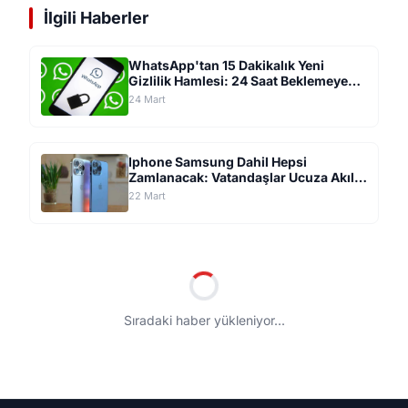
İlgili Haberler
WhatsApp'tan 15 Dakikalık Yeni
Gizlilik Hamlesi: 24 Saat Beklemeye
Son Veren Güvenlik Sistemi Geliyor
24 Mart
Iphone Samsung Dahil Hepsi
Zamlanacak: Vatandaşlar Ucuza Akıllı
Telefon İçin Mağazalara Akın Etti
22 Mart
Sıradaki haber yükleniyor...