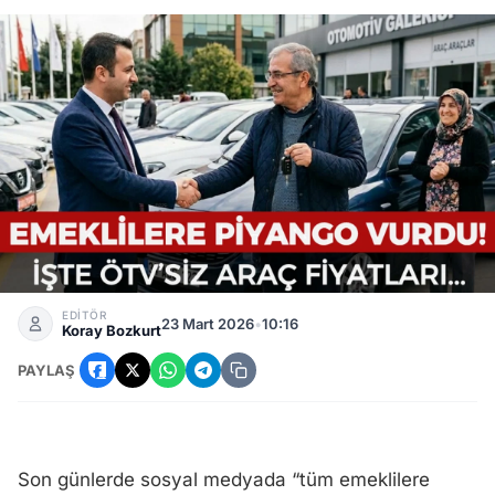
Emekliler İçin ÖTV’siz Araç Fırsatı: Güncel Fiyat Listesi Açık
EDİTÖR
23 Mart 2026
•
10:16
Koray Bozkurt
PAYLAŞ
Son günlerde sosyal medyada “tüm emeklilere