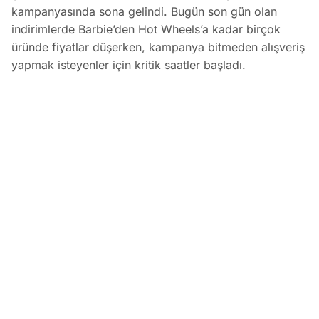
kampanyasında sona gelindi. Bugün son gün olan
indirimlerde Barbie’den Hot Wheels’a kadar birçok
üründe fiyatlar düşerken, kampanya bitmeden alışveriş
yapmak isteyenler için kritik saatler başladı.
ŞOK Market Bu Ürünlerde Fiyatlar Dibe Çekildi
EDİTÖR
25 Mart 2026
•
12:57
Koray Bozkurt
PAYLAŞ