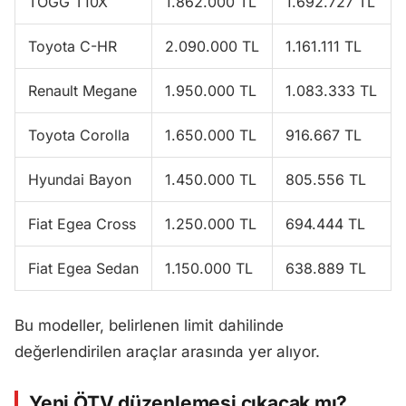
TOGG T10X
1.862.000 TL
1.692.727 TL
Toyota C-HR
2.090.000 TL
1.161.111 TL
Renault Megane
1.950.000 TL
1.083.333 TL
Toyota Corolla
1.650.000 TL
916.667 TL
Hyundai Bayon
1.450.000 TL
805.556 TL
Fiat Egea Cross
1.250.000 TL
694.444 TL
Fiat Egea Sedan
1.150.000 TL
638.889 TL
Bu modeller, belirlenen limit dahilinde
değerlendirilen araçlar arasında yer alıyor.
Yeni ÖTV düzenlemesi çıkacak mı?