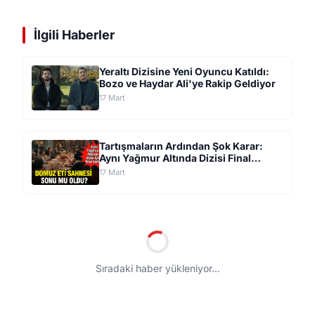
İlgili Haberler
Yeraltı Dizisine Yeni Oyuncu Katıldı:
Bozo ve Haydar Ali'ye Rakip Geldiyor
17 Mart
Tartışmaların Ardından Şok Karar:
Aynı Yağmur Altında Dizisi Final
Yapıyor
17 Mart
/
GÜNDEM
ŞOK Market Bu Ürünlerde
Fiyatlar Dibe Çekildi