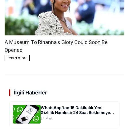
İlgili Haberler
WhatsApp'tan 15 Dakikalık Yeni
Gizlilik Hamlesi: 24 Saat Beklemeye
Son Veren Güvenlik Sistemi Geliyor
24 Mart