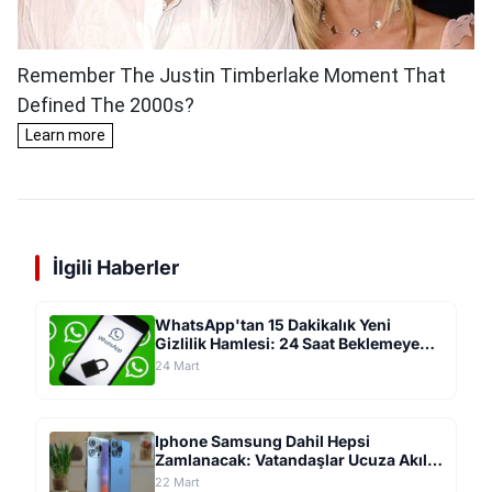
İlgili Haberler
WhatsApp'tan 15 Dakikalık Yeni
Gizlilik Hamlesi: 24 Saat Beklemeye
Son Veren Güvenlik Sistemi Geliyor
24 Mart
Iphone Samsung Dahil Hepsi
Zamlanacak: Vatandaşlar Ucuza Akıllı
Telefon İçin Mağazalara Akın Etti
22 Mart