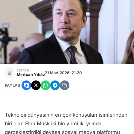
Elon Musk Bu Sefer Kaybetti: Milyarlarca Dolar Ceza Ödey
EDİTÖR
21 Mart 2026
•
21:20
Mertcan Yıldız
PAYLAŞ
Teknoloji dünyasının en çok konuşulan isimlerinden
biri olan Elon Musk iki bin yirmi iki yılında
gerçekleştirdiği devasa sosyal medya platformu