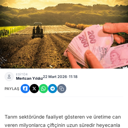
Çiftçi Beklediği Ödemeye Kavuştu: Bu Ayın Tarım Destekler
EDİTÖR
22 Mart 2026
•
11:18
Mertcan Yıldız
PAYLAŞ
Tarım sektöründe faaliyet gösteren ve üretime can
veren milyonlarca çiftçinin uzun süredir heyecanla