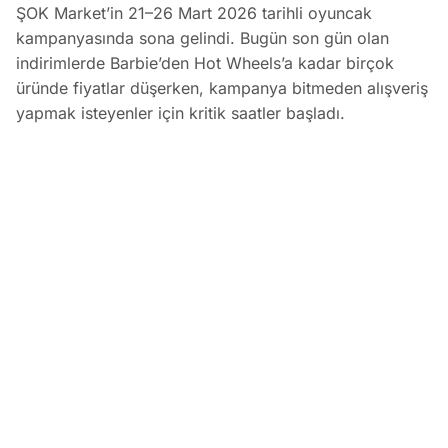
ŞOK Market’in 21–26 Mart 2026 tarihli oyuncak
kampanyasında sona gelindi. Bugün son gün olan
indirimlerde Barbie’den Hot Wheels’a kadar birçok
üründe fiyatlar düşerken, kampanya bitmeden alışveriş
yapmak isteyenler için kritik saatler başladı.
ŞOK Market Bu Ürünlerde Fiyatlar Dibe Çekildi
EDİTÖR
25 Mart 2026
•
12:57
Koray Bozkurt