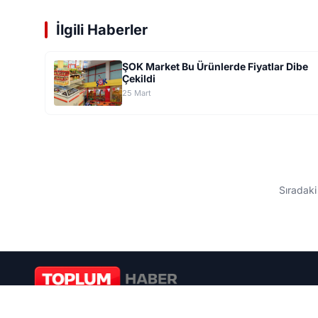
İlgili Haberler
ŞOK Market Bu Ürünlerde Fiyatlar Dibe
Çekildi
25 Mart
ANASAYFA
/
GÜNDEM
ŞOK Market Bu Ürünlerde Fiy
ŞOK Market’in 21–26 Mart 2026 tarihli oy
olan indirimlerde Barbie’den Hot Wheels’a
bitmeden alışveriş yapmak isteyenler için kr