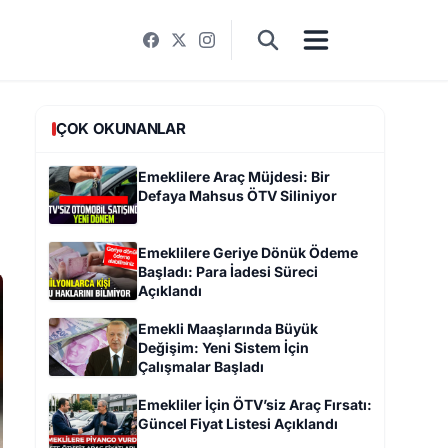
ÇOK OKUNANLAR
Emeklilere Araç Müjdesi: Bir
Defaya Mahsus ÖTV Siliniyor
Emeklilere Geriye Dönük Ödeme
Başladı: Para İadesi Süreci
Açıklandı
Emekli Maaşlarında Büyük
Değişim: Yeni Sistem İçin
Çalışmalar Başladı
Emekliler İçin ÖTV’siz Araç Fırsatı:
Güncel Fiyat Listesi Açıklandı