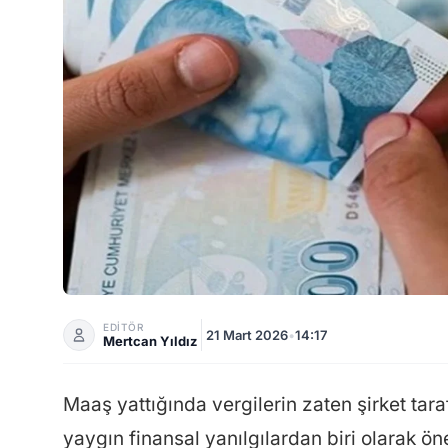
Çalışanlara Vergi Şoku! 8 Gün Vaktiniz Kaldı...
EDİTÖR
21 Mart 2026
•
14:17
Mertcan Yıldız
Maaş yattığında vergilerin zaten şirket ta
yaygın finansal yanılgılardan biri olarak ö