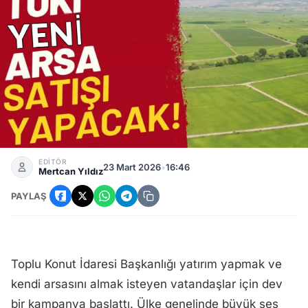
Arsa Sahibi Olmak İsteyenler: Eviniz Olsa Bile TOKİ'den Baş
EDİTÖR
23 Mart 2026
•
16:46
Mertcan Yıldız
PAYLAŞ
Toplu Konut İdaresi Başkanlığı yatırım yapmak ve
kendi arsasını almak isteyen vatandaşlar için dev
bir kampanya başlattı. Ülke genelinde büyük ses