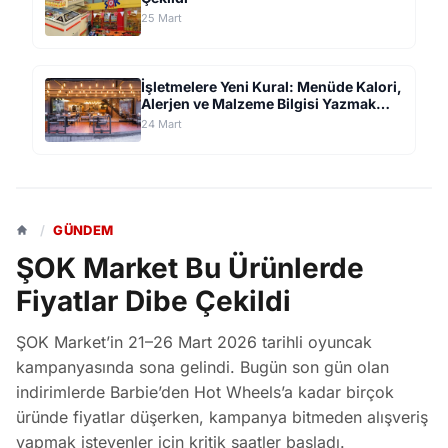
25 Mart
İşletmelere Yeni Kural: Menüde Kalori,
Alerjen ve Malzeme Bilgisi Yazmak
Zorunda!
24 Mart
/
GÜNDEM
ŞOK Market Bu Ürünlerde
Fiyatlar Dibe Çekildi
ŞOK Market’in 21–26 Mart 2026 tarihli oyuncak
kampanyasında sona gelindi. Bugün son gün olan
indirimlerde Barbie’den Hot Wheels’a kadar birçok
üründe fiyatlar düşerken, kampanya bitmeden alışveriş
yapmak isteyenler için kritik saatler başladı.