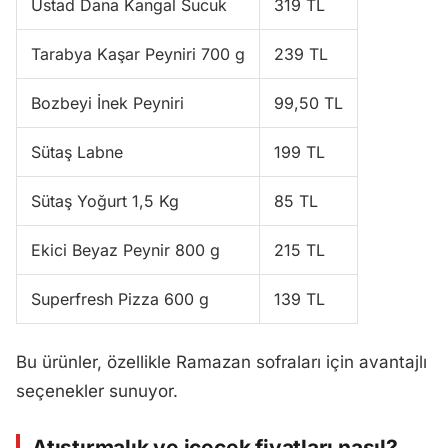
Üstad Dana Kangal Sucuk
319 TL
Tarabya Kaşar Peyniri 700 g
239 TL
Bozbeyi İnek Peyniri
99,50 TL
Sütaş Labne
199 TL
Sütaş Yoğurt 1,5 Kg
85 TL
Ekici Beyaz Peynir 800 g
215 TL
Superfresh Pizza 600 g
139 TL
Bu ürünler, özellikle Ramazan sofraları için avantajlı
seçenekler sunuyor.
Atıştırmalık ve içecek fiyatları nasıl?