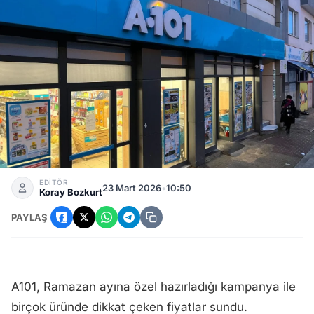
A101’de 6 Günlük Dev İndirim Başladı! İndirimli Ürünler Liste
EDİTÖR
23 Mart 2026
•
10:50
Koray Bozkurt
PAYLAŞ
A101, Ramazan ayına özel hazırladığı kampanya ile
birçok üründe dikkat çeken fiyatlar sundu.